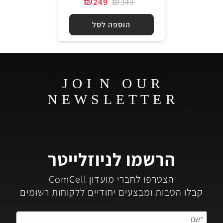
₪
₪
249
349
הוספה לסל
J O I N O U R
N E W S L E T T E R
הרשמו לניוזלייטר
הצטרפו לחברי מועדון ComCell
קבלו הטבות ומבצעים יחודיים ללקוחות רשומים