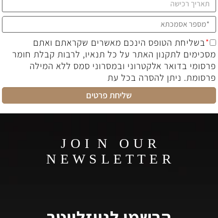
*
בשליחת הטופס הינכם מאשרים שקראתם ואתם
מסכימים לתקנון האתר על כל תנאיו, לרבות קבלת חומר
פרסומי בדואר אלקטרוני ובמסרוני סמס ללא המילה
פרסומת. ניתן להסרה בכל עת
J O I N O U R
N E W S L E T T E R
הרשמו לניוזלייטר