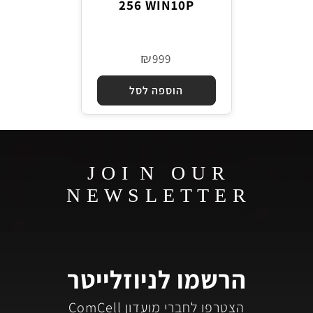
256 WIN10P
₪
999
הוספה לסל
J O I N O U R
N E W S L E T T E R
הרשמו לניוזלייטר
הצטרפו לחברי מועדון ComCell