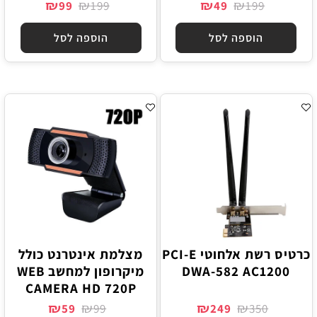
₪
₪
₪
₪
99
199
49
199
הוספה לסל
הוספה לסל
כרטיס רשת אלחוטי PCI-E
מצלמת אינטרנט כולל
DWA-582 AC1200
מיקרופון למחשב WEB
CAMERA HD 720P
₪
₪
₪
₪
59
99
249
350