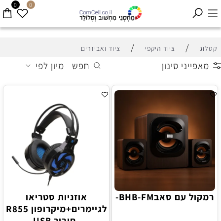
0
0
/
/
קטלוג
ציוד היקפי
ציוד ואביזרים
מאפייני סינון
חפש
מיון לפי
רמקול עם סאבBHB-FM-
אוזניות סטריאו
לגיימרים+מיקרופון R855
-חיבור USB