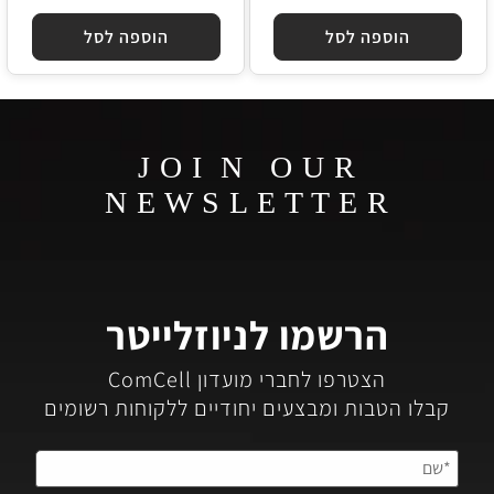
הוספה לסל
הוספה לסל
J O I N O U R
N E W S L E T T E R
הרשמו לניוזלייטר
הצטרפו לחברי מועדון ComCell
קבלו הטבות ומבצעים יחודיים ללקוחות רשומים