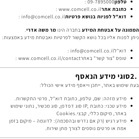
טלפון
: 09-7895000
כתובת אתר
www.comcell.co.il
:
דוא"ל לפניות בנושא פרטיות
info@comcell.co.il
:
הממונה על אבטחת המידע
בחברה הינו
מר משה אדרי
.
ניתן לפנות אליו בכל נושא הקשור לפרטיות ואבטחת מידע באמצעות
:
דוא"ל
info@comcell.co.il
:
טופס "צור קשר" באתר
www.comcell.co.il/contact
:
2.
סוגי מידע הנאסף
בעת שימוש באתר, ייתכן וייאסף מידע אישי הכולל
:
מידע מזהה: שם, טלפון, כתובת דוא"ל, פרטי התקשרות
.
מידע טכני: כתובת
IP,
סוג דפדפן, סוג מכשיר, נתוני שימוש
באתר, מיקום כללי, קבצי
Cookies.
מידע רגיש (רק אם נדרש ובהסכמה): לדוגמה – מיקום בזמן
אמת או פרטים נוספים לצורך מתן שירות
.