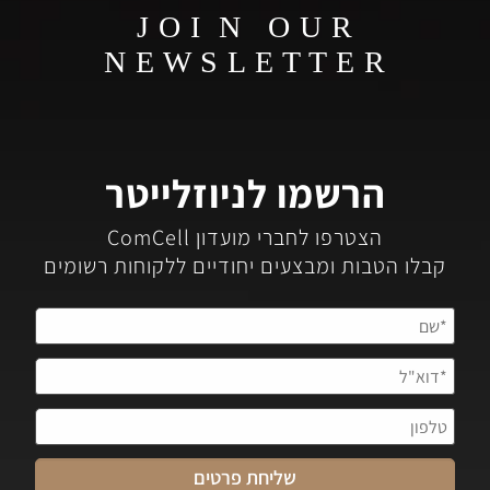
J O I N O U R
N E W S L E T T E R
הרשמו לניוזלייטר
הצטרפו לחברי מועדון ComCell
קבלו הטבות ומבצעים יחודיים ללקוחות רשומים