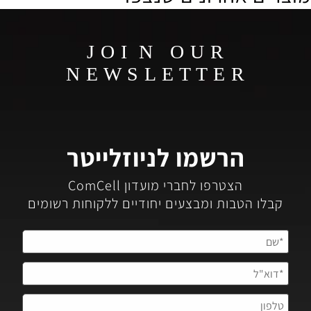
J O I N O U R
N E W S L E T T E R
הרשמו לניוזלייטר
הצטרפו לחברי מועדון ComCell
קבלו הטבות ומבצעים יחודיים ללקוחות רשומים