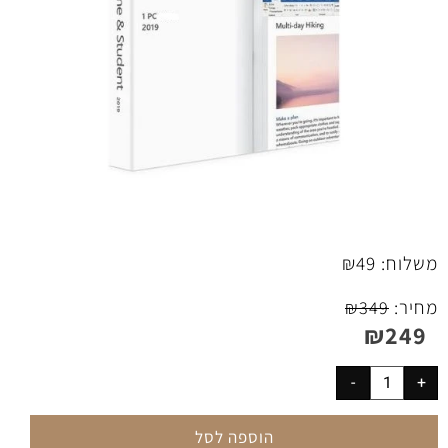
משלוח:
49
₪
מחיר:
₪
349
₪
249
הוספה לסל