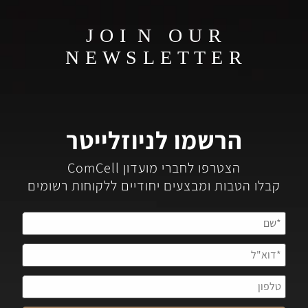
J O I N O U R
N E W S L E T T E R
הרשמו לניוזלייטר
הצטרפו לחברי מועדון ComCell
קבלו הטבות ומבצעים יחודיים ללקוחות רשומים