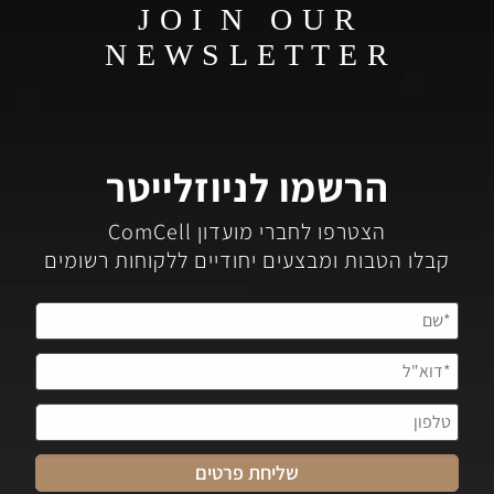
J O I N O U R
N E W S L E T T E R
הרשמו לניוזלייטר
הצטרפו לחברי מועדון ComCell
קבלו הטבות ומבצעים יחודיים ללקוחות רשומים