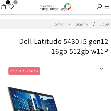
0
0
/
/
קטלוג
מחשבים
ניידים
Dell Latitude 5430 i5 gen12
16gb 512gb w11P
מחשב נייד לעבודה