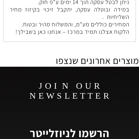
ניתן לבטל עסקה תוך 14 ימים ע"פ חוק.
במידה ובוטלה עסקה, יתקבל זיכוי בקיזוז מחיר
השליחיות .
המחירים כוללים מע”מ, והמשלוח מהיר ובטוח.
הלקוח אצלנו תמיד במרכז – אנחנו כאן בשבילך!
מוצרים אחרונים שנצפו
J O I N O U R
N E W S L E T T E R
הרשמו לניוזלייטר