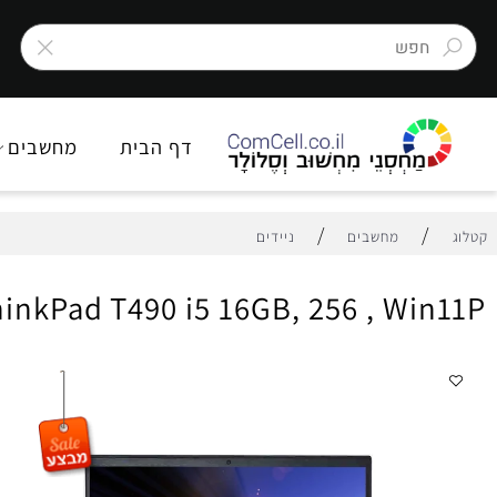
דף הבית
מחשבים
צ
/
/
מחשבים
ניידים
 ThinkPad T490 i5 16GB, 256 , Wi
מפ
מחש
יצרן
דג
זכ