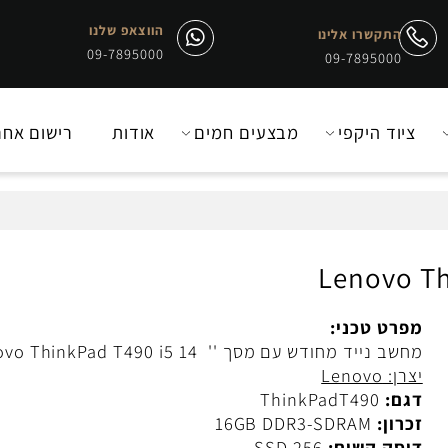
הווצאפ שלנו
התקשרו אלינו
09-7895000
09-7895000
יוד היקפי
מבצעים חמים
אודות
רישום אחריו
Lenovo
רט טכני:
ב נייד מחודש עם מסך '' 14 Lenovo ThinkPad T490 i5
: Lenovo
ם:
ThinkPadT490
רון:
16GB DDR3-SDRAM