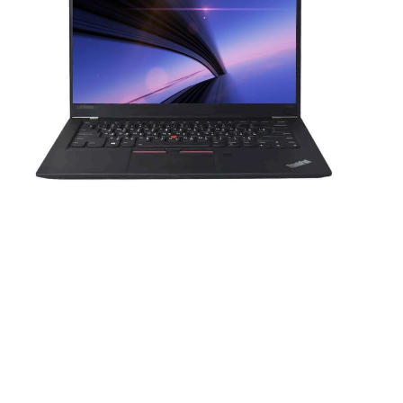
די
מס
כר
כר
מע
יצ
n)
45
rt
MI
C)
ck
or
תק
th
00
או
מ