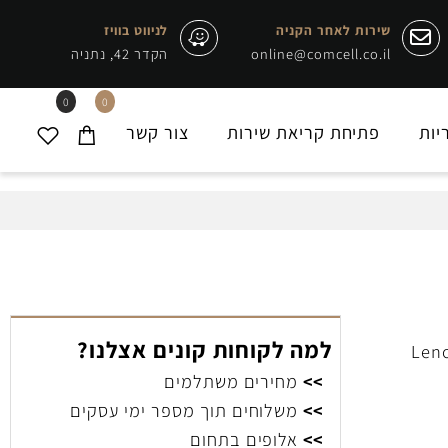
שירות לאחר הקניה
לניווט בוויז
online@comcell.co.il
הקדר 42, נתניה
0
0
ת
פתיחת קריאת שירות
צור קשר
למה לקוחות קונים אצלנו?
>>
מחירים משתלמים
>>
משלוחים תוך מספר ימי עסקים