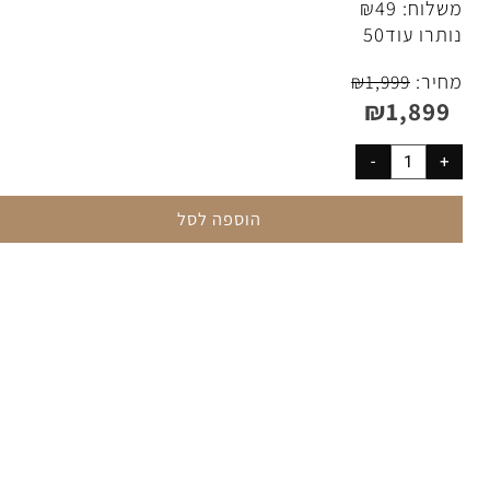
חשב מחודש עם אחריות בישראל
לוח:
49
₪
תרו עוד
50
יר:
₪
1,999
₪
1,89
הוספה לסל