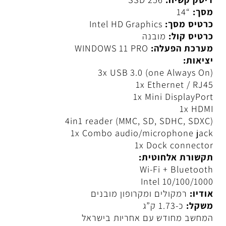
סק קשיח:
256 SSD
ך:
“14
טיס מסך:
Intel HD Graphics
טיס קול:
מובנה
רכת הפעלה:
WINDOWS 11 PRO
יאות:
3x USB 3.0 (one Always O
1x Ethernet / RJ
1x Mini DisplayPo
1x HD
4in1 reader (MMC, SD, SDHC, SDX
1x Combo audio/microphone ja
1x Dock connect
שורת אלחוטית:
Wi-Fi + Bluetoo
Intel 10/100/10
דיו:
רמקולים ומקרופון מובנים
שקל:
כ-1.73 ק”ג