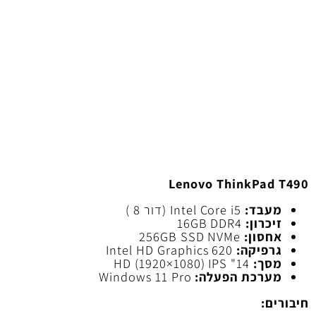
המ
מש
נו
מח
9
Lenovo ThinkPad
עבד:
Intel Core i5 (דור 8 )
יכרון:
16GB DDR4
חסון:
256GB SSD NVMe
רפיקה:
Intel HD Graphics 620
סך:
14" HD (1920×1080) IPS
ערכת הפעלה:
Windows 11 Pro