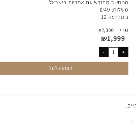
שקל:
כ-1.73 ק”ג
חשב מחודש עם אחריות בישראל
לוח:
49
₪
תרו עוד
12
יר:
₪
2,300
₪
1,99
הוספה לסל