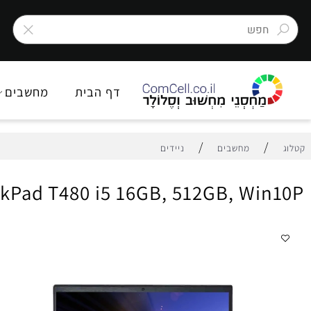
דף הבית
מחשבים
צ
/
/
מחשבים
ניידים
hinkPad T480 i5 16GB, 512GB, Wi
מפ
מחש
יצרן
דג
זכ