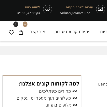
שירות לאחר הקניה
לניווט בוויז
online@comcell.co.il
הקדר 42, נתניה
0
0
ת
פתיחת קריאת שירות
צור קשר
למה לקוחות קונים אצלנו?
>>
מחירים משתלמים
>>
משלוחים תוך מספר ימי עסקים