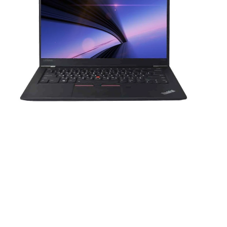
די
מס
רז
כר
כר
מע
יצ
n)
45
rt
MI
C)
ck
or
תק
th
00
או