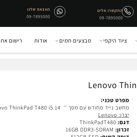
הווצאפ שלנו
התקשרו אלינו
09-7895000
09-7895000
יוד היקפי
מבצעים חמים
אודות
רישום אחריו
Lenovo T
רט טכני:
ב נייד מחודש עם מסך '' 14 Lenovo ThinkPad T480 i5
: Lenovo
ם:
ThinkPadT480
רון:
16GB DDR3-SDRAM