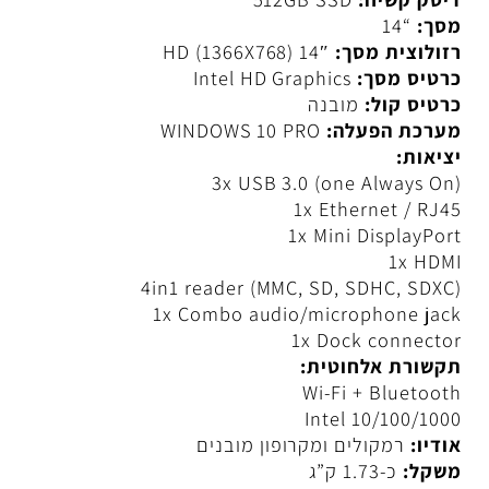
סק קשיח:
512GB SSD
ך:
“14
ולוצית מסך:
14″ HD (1366X768)
טיס מסך:
Intel HD Graphics
טיס קול:
מובנה
רכת הפעלה:
WINDOWS 10 PRO
יאות:
3x USB 3.0 (one Always O
1x Ethernet / RJ
1x Mini DisplayPo
1x HD
4in1 reader (MMC, SD, SDHC, SDX
1x Combo audio/microphone ja
1x Dock connect
שורת אלחוטית:
Wi-Fi + Bluetoo
Intel 10/100/10
דיו:
רמקולים ומקרופון מובנים