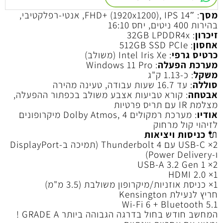
מסך
: 14″ FHD+ (1920x1200), IPS, אנטי-רפלקטיבי,
בהירות 400 ניטים, יחס 16:10
זיכרון
: 32GB LPDDR4x
אחסון
: 512GB SSD PCIe
כרטיס גרפי
: Intel Iris Xe (משולב)
מערכת הפעלה
: Windows 11 Pro
משקל
: כ-1.13 ק"ג
סוללה
: עד 16.7 שעות עבודה, טעינה מהירה
אבטחה
: קורא טביעות אצבע משולב בכפתור ההפעלה,
מצלמת IR עם תריס פרטיות
אודיו
: מערכת רמקולים Dolby Atmos, 4 מיקרופונים
לזיהוי קול מרחוק
🔌
כניסות ויציאות
2× USB-C עם Thunderbolt 4 (תמיכה ב-DisplayPort
ו-Power Delivery)
2× USB-A 3.2 Gen 1
1× HDMI 2.0
1× כניסת אוזניות/מיקרופון משולבת (3.5 מ"מ)
חריץ לנעילת Kensington
Wi-Fi 6 + Bluetooth 5.1
המחשב חודש בחול בדרגה הגבוהה ביותר GRADE A !