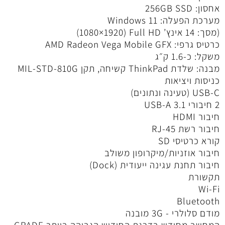
אחסון: 256GB SSD
מערכת הפעלה: Windows 11
(מסך: 14 אינץ’ Full HD ‏(1920×1080)
כרטיס גרפי: AMD Radeon Vega Mobile GFX
משקל: כ‑1.6 ק״ג
מבנה: שלדת ThinkPad קשיחה, תקן MIL‑STD‑810G
כניסות ויציאות
USB‑C (טעינה ונתונים)
2 חיבורי USB‑A 3.1
חיבור HDMI
חיבור רשת RJ‑45
קורא כרטיסי SD
חיבור אוזניות/מיקרופון משולב
חיבור תחנת עגינה ייעודית (Dock)
תקשורת
Wi‑Fi
Bluetooth
מודם סלולרי - 3G מובנה
המחשב מחודש בדרגת החידוש הגבוהה ביותר GRADE