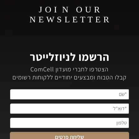
J O I N O U R
N E W S L E T T E R
הרשמו לניוזלייטר
הצטרפו לחברי מועדון ComCell
קבלו הטבות ומבצעים יחודיים ללקוחות רשומים