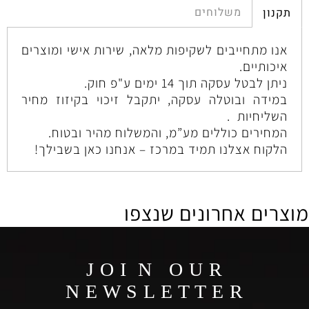
משלוחים
תקנון
אנו מתחייבים לשקיפות מלאה, שירות אישי ומוצרים
איכותיים.
ניתן לבטל עסקה תוך 14 ימים ע"פ חוק.
במידה ובוטלה עסקה, יתקבל זיכוי בקיזוז מחיר
השליחיות .
המחירים כוללים מע”מ, והמשלוח מהיר ובטוח.
הלקוח אצלנו תמיד במרכז – אנחנו כאן בשבילך!
מוצרים אחרונים שנצפו
J O I N O U R
N E W S L E T T E R