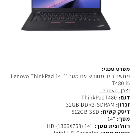
מפרט טכני:
מחשב נייד מחודש עם מסך '' 14 Lenovo ThinkPad
T480 i5
יצרן: Lenovo
דגם:
ThinkPadT480
זכרון:
32GB DDR3-SDRAM
דיסק קשיח:
512GB SSD
מסך:
“14
רזולוצית מסך:
14″ HD (1366X768)
כרטיס מסך:
Intel HD Graphics