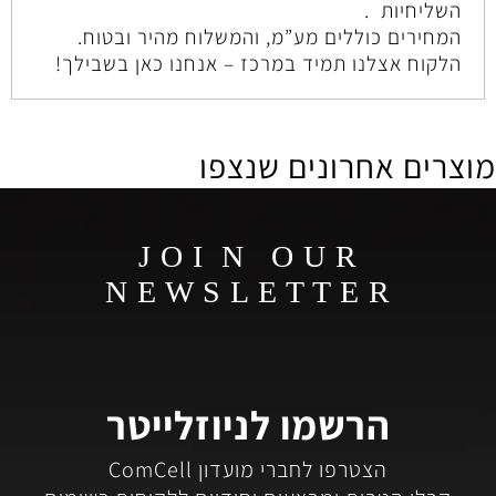
השליחיות .
המחירים כוללים מע”מ, והמשלוח מהיר ובטוח.
הלקוח אצלנו תמיד במרכז – אנחנו כאן בשבילך!
מוצרים אחרונים שנצפו
J O I N O U R
N E W S L E T T E R
הרשמו לניוזלייטר
הצטרפו לחברי מועדון ComCell