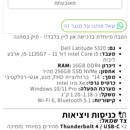
מאובטחת
שאל אותנו על מוצר זה
הטבה מיוחדת ברכישה און ליין בלבד!! - תיק במתנה
גם:
Dell Latitude 5320
מעבד:
Intel Core i5 דור 11 – i5‑1135G7, ארבע
ליבות
זיכרון RAM:
‎16GB DDR4
אחסון:
‎256GB SSD NVMe מהיר
מסך:
14" ברזולוציית FHD, מגע, אנטי‑רפלקטיבי
כרטיס גרפי:
Intel Iris Xe
מערכת הפעלה:
Windows 10/11 Pro
משקל:
כ‑1.18–1.20 ק״ג
קישוריות:
Wi‑Fi 6, Bluetooth 5.1
🔌
כניסות ויציאות
צד שמאל:
2×
Thunderbolt 4 / USB‑C
מהירים במיוחד (תמיכה