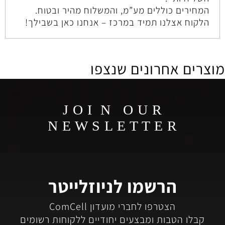
המחירים כוללים מע”מ, והמשלוח מהיר ובטוח.
הלקוח אצלנו תמיד במרכז – אנחנו כאן בשבילך!
מוצרים אחרונים שנצפו
J O I N O U R
N E W S L E T T E R
הרשמו לניוזלייטר
הצטרפו לחברי מועדון ComCell
קבלו הטבות ומבצעים יחודיים ללקוחות רשומים