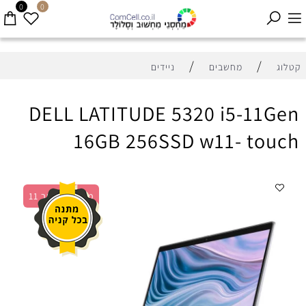
0
0
/
/
קטלוג
מחשבים
ניידים
DELL LATITUDE 5320 i5-11Gen
16GB 256SSD w11- touch
מסך מגע דור 11