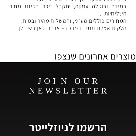
במידה ובוטלה עסקה, יתקבל זיכוי בקיזוז מחיר
השליחיות .
המחירים כוללים מע”מ, והמשלוח מהיר ובטוח.
הלקוח אצלנו תמיד במרכז – אנחנו כאן בשבילך!
מוצרים אחרונים שנצפו
J O I N O U R
N E W S L E T T E R
הרשמו לניוזלייטר