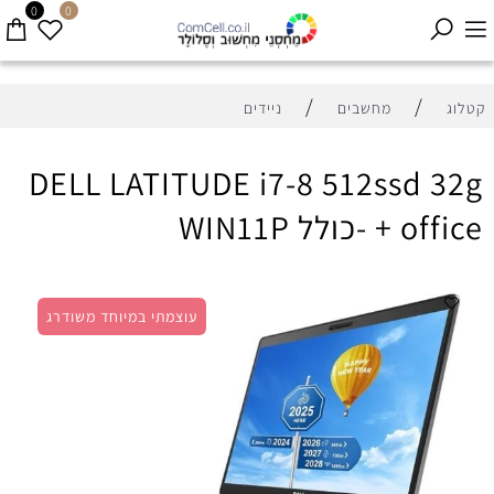
0
0
/
/
קטלוג
מחשבים
ניידים
DELL LATITUDE i7-8 512ssd 32g
+ office -כולל WIN11P
עוצמתי במיוחד משודרג