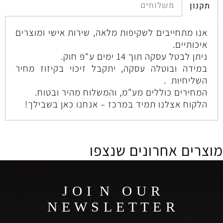
משלוחים
תקנון
אנו מתחייבים לשקיפות מלאה, שירות אישי ומוצרים
איכותיים.
ניתן לבטל עסקה תוך 14 ימים ע"פ חוק.
במידה ובוטלה עסקה, יתקבל זיכוי בקיזוז מחיר
השליחיות .
המחירים כוללים מע”מ, והמשלוח מהיר ובטוח.
הלקוח אצלנו תמיד במרכז – אנחנו כאן בשבילך!
מוצרים אחרונים שנצפו
J O I N O U R
N E W S L E T T E R