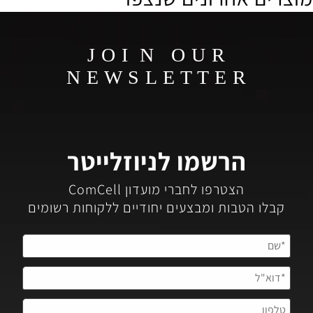
J O I N O U R
N E W S L E T T E R
הרשמו לניוזלייטר
הצטרפו לחברי מועדון ComCell
קבלו הטבות ומבצעים יחודיים ללקוחות רשומים