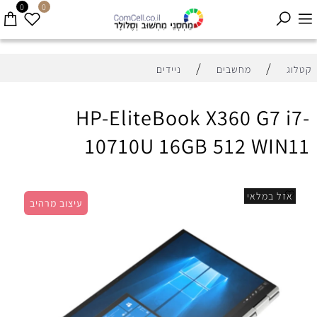
0
0
/
/
קטלוג
מחשבים
ניידים
HP-EliteBook X360 G7 i7-
10710U 16GB 512 WIN11
אזל במלאי
עיצוב מרהיב