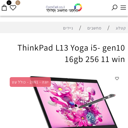
0
0
/
/
קטלוג
מחשבים
ניידים
ThinkPad L13 Yoga i5- gen10
16gb 256 11 win
יוגה - 2IN1 - כולל עט