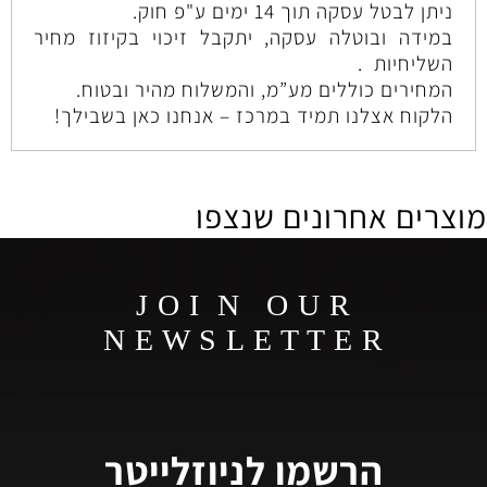
ניתן לבטל עסקה תוך 14 ימים ע"פ חוק.
במידה ובוטלה עסקה, יתקבל זיכוי בקיזוז מחיר
השליחיות .
המחירים כוללים מע”מ, והמשלוח מהיר ובטוח.
הלקוח אצלנו תמיד במרכז – אנחנו כאן בשבילך!
מוצרים אחרונים שנצפו
J O I N O U R
N E W S L E T T E R
הרשמו לניוזלייטר